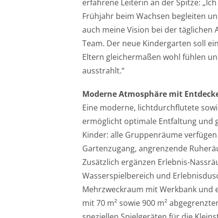
erfahrene Leiterin an der Spitze: „Ic
Frühjahr beim Wachsen begleiten und
auch meine Vision bei der täglichen 
Team. Der neue Kindergarten soll ein
Eltern gleichermaßen wohl fühlen u
ausstrahlt.“
Moderne Atmosphäre mit Entdeck
Eine moderne, lichtdurchflutete sowi
ermöglicht optimale Entfaltung und 
Kinder: alle Gruppenräume verfügen 
Gartenzugang, angrenzende Ruheräu
Zusätzlich ergänzen Erlebnis-Nassrä
Wasserspielbereich und Erlebnisdusc
Mehrzweckraum mit Werkbank und e
mit 70 m² sowie 900 m² abgegrenzte
speziellen Spielgeräten für die Klein