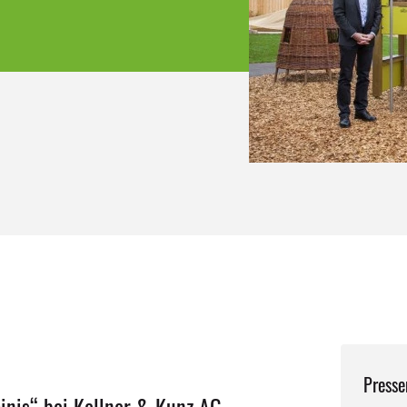
Presse
nis“ bei Kellner & Kunz AG