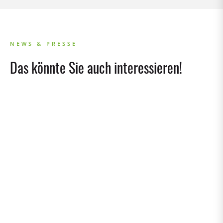
NEWS & PRESSE
Das könnte Sie auch interessieren!
RECA minis
30/07/2026
Ein Ort zum Wachsen - Neue Leitung für die RECA
minis
FAMILIE
14/07/2026
Gemeinsam bei Kellner & Kunz: Eine Familie, ganz