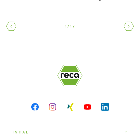
1
/
17
INHALT