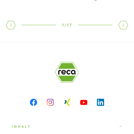
1
/
17
INHALT