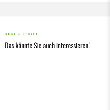
NEWS & PRESSE
Das könnte Sie auch interessieren!
RECA minis
30/07/2026
Ein Ort zum Wachsen - Neue Leitung für die RECA
minis
FAMILIE