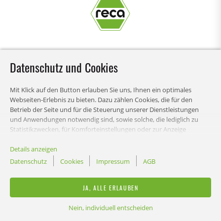
Datenschutz und Cookies
Mit Klick auf den Button erlauben Sie uns, Ihnen ein optimales
Webseiten-Erlebnis zu bieten. Dazu zählen Cookies, die für den
INHALT
Betrieb der Seite und für die Steuerung unserer Dienstleistungen
und Anwendungen notwendig sind, sowie solche, die lediglich zu
Statistikzwecken, für Komforteinstellungen oder zur Anzeige
personalisierter Inhalte genutzt werden. Sie können selbst
RECHTLICHES
entscheiden, welche Kategorien Sie zulassen möchten und die
Details anzeigen
Einstellungen zur Datennutzung individuell anpassen. Bitte beachten
Datenschutz
Cookies
Impressum
AGB
Sie, dass auf Basis Ihrer Einstellungen womöglich nicht alle
ONLINE SHOP
Funktionalitäten der Seite zur Verfügung stehen. Diese Entscheidung
JA, ALLE ERLAUBEN
können Sie natürlich jederzeit anpassen.
Nein, individuell entscheiden