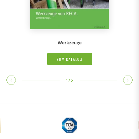
Werkzeuge
ZUM KATALOG
1
/
5