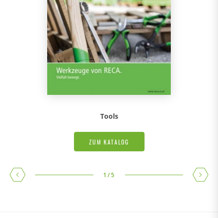
Tools
ZUM KATALOG
1
/
5