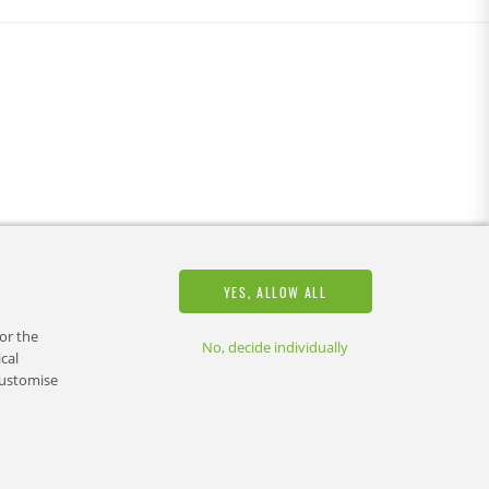
YES, ALLOW ALL
or the
No, decide individually
cal
customise