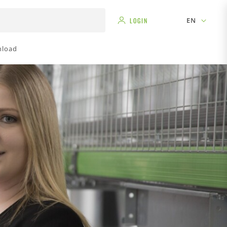
EN
LOGIN
load