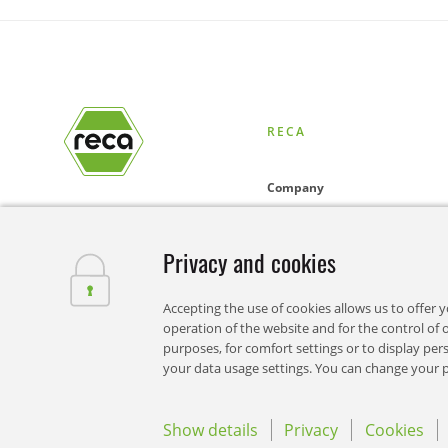
RECA
Company
Online-Shop
Privacy and cookies
Solutions
Accepting the use of cookies allows us to offer 
News
operation of the website and for the control of ou
purposes, for comfort settings or to display pe
Careers
your data usage settings. You can change your pr
Locations
Show details
Privacy
Cookies