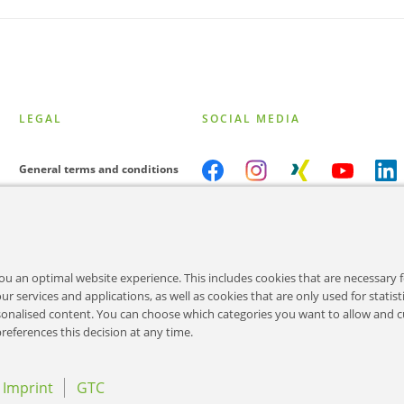
LEGAL
SOCIAL MEDIA
General terms and conditions
Purchase conditions
Data protection
you an optimal website experience. This includes cookies that are necessary f
Imprint
r services and applications, as well as cookies that are only used for statisti
rsonalised content. You can choose which categories you want to allow and 
Cookies
eferences this decision at any time.
Imprint
GTC