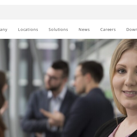
any
Locations
Solutions
News
Careers
Down