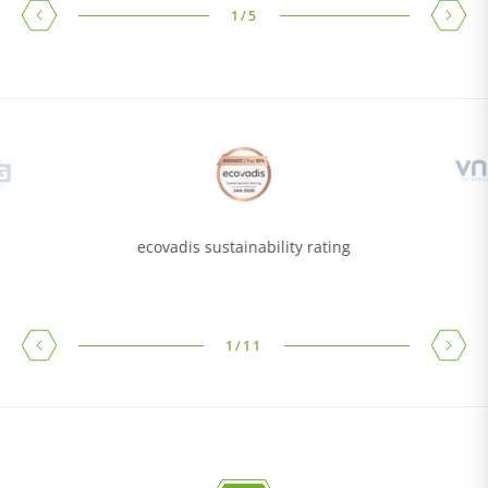
1
/
5
ecovadis sustainability rating
1
/
11