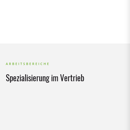
ARBEITSBEREICHE
Spezialisierung im Vertrieb
FÜHRUNGSKRÄFTE VERTRIEB
Lorem ipsum dolor sit amet, consetetur sadipscing
elitr, sed diam nonumy eirmod tempor invidunt ut
labore et dolore magna aliquyam erat, sed diam