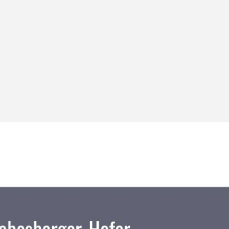
Konzept!
Konzep
etzt vorbeikommen & smarte Lösungen live sehen!
Jetzt vorbe