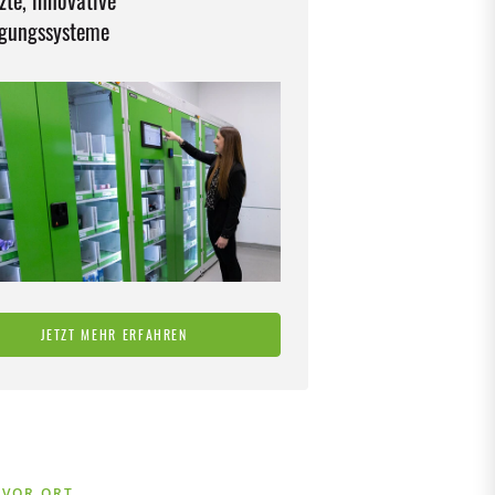
zte, innovative
rgungssysteme
JETZT MEHR ERFAHREN
 VOR ORT.