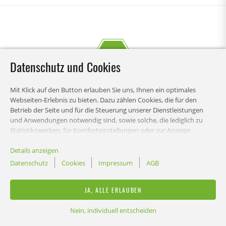
Datenschutz und Cookies
Mit Klick auf den Button erlauben Sie uns, Ihnen ein optimales
Webseiten-Erlebnis zu bieten. Dazu zählen Cookies, die für den
Betrieb der Seite und für die Steuerung unserer Dienstleistungen
und Anwendungen notwendig sind, sowie solche, die lediglich zu
Statistikzwecken, für Komforteinstellungen oder zur Anzeige
personalisierter Inhalte genutzt werden. Sie können selbst
INHALT
entscheiden, welche Kategorien Sie zulassen möchten und die
Details anzeigen
Einstellungen zur Datennutzung individuell anpassen. Bitte beachten
Datenschutz
Cookies
Impressum
AGB
Sie, dass auf Basis Ihrer Einstellungen womöglich nicht alle
Funktionalitäten der Seite zur Verfügung stehen. Diese Entscheidung
RECHTLICHES
JA, ALLE ERLAUBEN
können Sie natürlich jederzeit anpassen.
Nein, individuell entscheiden
ONLINE SHOP