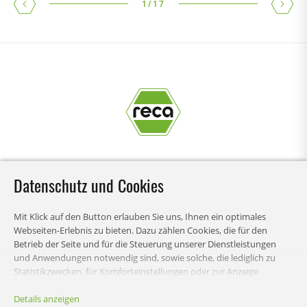
1
/
17
Datenschutz und Cookies
Mit Klick auf den Button erlauben Sie uns, Ihnen ein optimales
Webseiten-Erlebnis zu bieten. Dazu zählen Cookies, die für den
INHALT
Betrieb der Seite und für die Steuerung unserer Dienstleistungen
und Anwendungen notwendig sind, sowie solche, die lediglich zu
Statistikzwecken, für Komforteinstellungen oder zur Anzeige
personalisierter Inhalte genutzt werden. Sie können selbst
RECHTLICHES
entscheiden, welche Kategorien Sie zulassen möchten und die
Details anzeigen